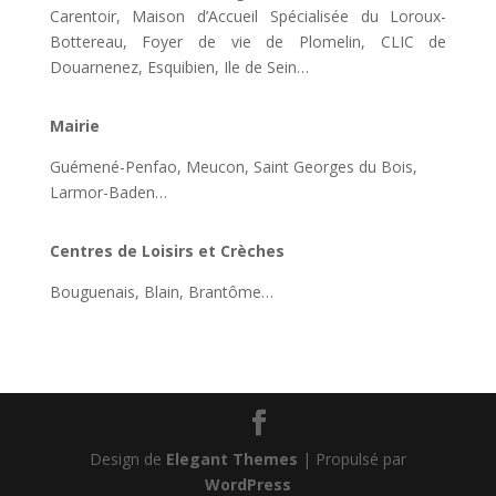
Carentoir, Maison d’Accueil Spécialisée du Loroux-
Bottereau, Foyer de vie de Plomelin, CLIC de
Douarnenez, Esquibien, Ile de Sein…
Mairie
Guémené-Penfao, Meucon, Saint Georges du Bois,
Larmor-Baden…
Centres de Loisirs et Crèches
Bouguenais, Blain, Brantôme…
Design de
Elegant Themes
| Propulsé par
WordPress